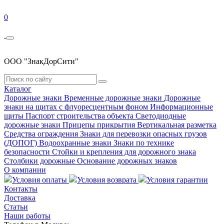
0
ООО "ЗнакДорСити"
Каталог
Дорожные знаки
Временные дорожные знаки
Дорожные
знаки на щитах с флуоресцентным фоном
Информационные
щиты
Паспорт строительства объекта
Светодиодные
дорожные знаки
Прицепы прикрытия
Вертикальная разметка
Средства ограждения
Знаки для перевозки опасных грузов
(ДОПОГ)
Водоохранные знаки
Знаки по технике
безопасности
Стойки и крепления для дорожного знака
Столбики дорожные
Основание дорожных знаков
О компании
Условия оплаты
Условия возврата
Условия гарантии
Контакты
Доставка
Статьи
Наши работы