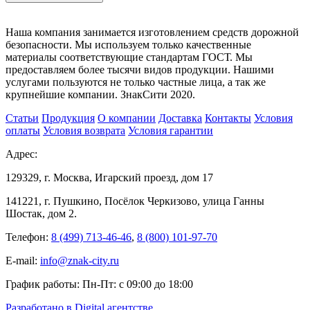
Наша компания занимается изготовлением средств дорожной
безопасности. Мы используем только качественные
материалы соответствующие стандартам ГОСТ. Мы
предоставляем более тысячи видов продукции. Нашими
услугами пользуются не только частные лица, а так же
крупнейшие компании. ЗнакСити 2020.
Статьи
Продукция
О компании
Доставка
Контакты
Условия
оплаты
Условия возврата
Условия гарантии
Адрес:
129329
, г.
Москва
,
Игарский проезд, дом 17
141221
, г.
Пушкино
,
Посёлок Черкизово, улица Ганны
Шостак, дом 2
.
Телефон:
8 (499) 713-46-46
,
8 (800) 101-97-70
E-mail:
info@znak-city.ru
График работы:
Пн-Пт: с 09:00 до 18:00
Разработано в Digital агентстве